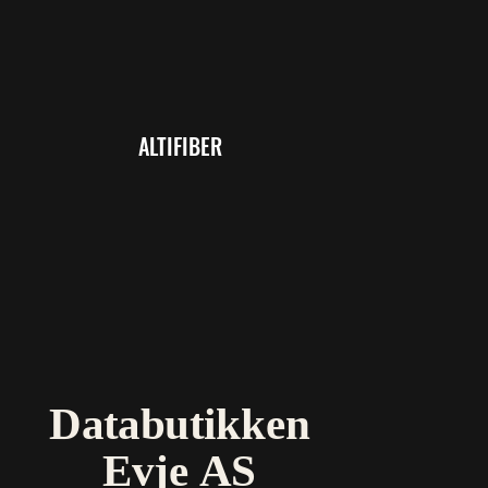
ALTIFIBER
D
atabutikken
E
vje AS