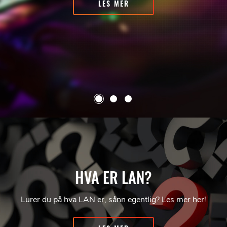
LES MER
HVA ER LAN?
Lurer du på hva LAN er, sånn egentlig? Les mer her!